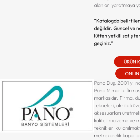
alanları yaratmaya yö
“Katalogda belirtilen
değildir. Güncel ve net
lütfen yetkili satış t
geçiniz.”
ÜRÜN 
ONLINE
Pano Duş, 2001 yılınd
Pano Mimarlık firmas
markasıdır. Firma, du
tekneleri, akrilik kü
aksesuarları üretmek
kaliteli malzeme ve 
teknikleri kullanılma
metrekarelik kapalı a