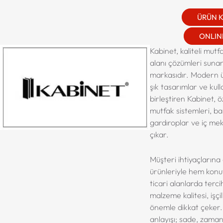
ÜRÜN 
ONLINE
Kabinet, kaliteli mut
alanı çözümleri sunan
markasıdır. Modern ür
şık tasarımlar ve kull
birleştiren Kabinet, ö
mutfak sistemleri, ba
gardıroplar ve iç me
çıkar.
Müşteri ihtiyaçlarına 
ürünleriyle hem konu
ticari alanlarda terci
malzeme kalitesi, işçi
önemle dikkat çeker
anlayışı; sade, zaman