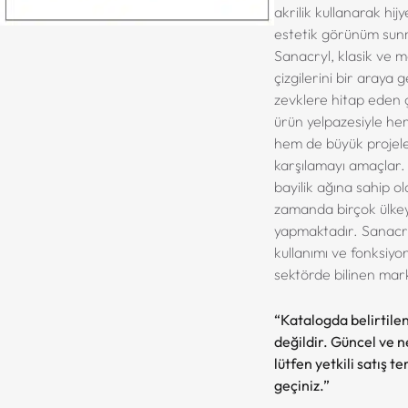
akrilik kullanarak hijy
estetik görünüm sun
Sanacryl, klasik ve 
çizgilerini bir araya g
zevklere hitap eden 
ürün yelpazesiyle hem
hem de büyük projeler
karşılamayı amaçlar. 
bayilik ağına sahip ol
zamanda birçok ülkey
yapmaktadır. Sanacry
kullanımı ve fonksiyo
sektörde bilinen mark
“Katalogda belirtilen
değildir. Güncel ve net
lütfen yetkili satış t
geçiniz.”