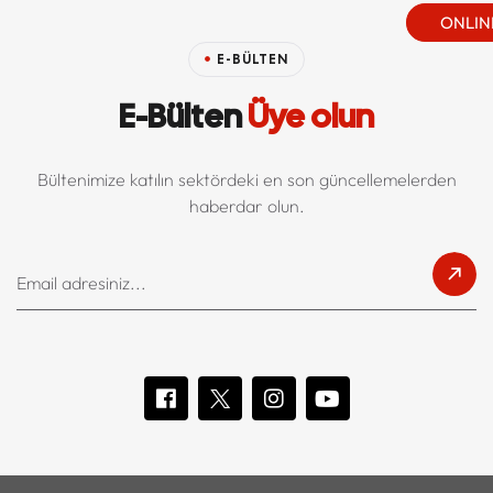
ONLINE
E-BÜLTEN
E-Bülten
Üye olun
Bültenimize katılın sektördeki en son güncellemelerden
haberdar olun.