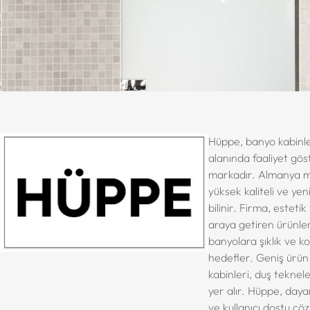
C
Hüppe, banyo kabinler
h
alanında faaliyet gös
a
markadır. Almanya m
t
yüksek kaliteli ve yeni
G
bilinir. Firma, estetik
P
araya getiren ürünle
T
banyolara şıklık ve k
:
hedefler. Geniş ürün
kabinleri, duş tekneler
yer alır. Hüppe, daya
ve kullanıcı dostu çö