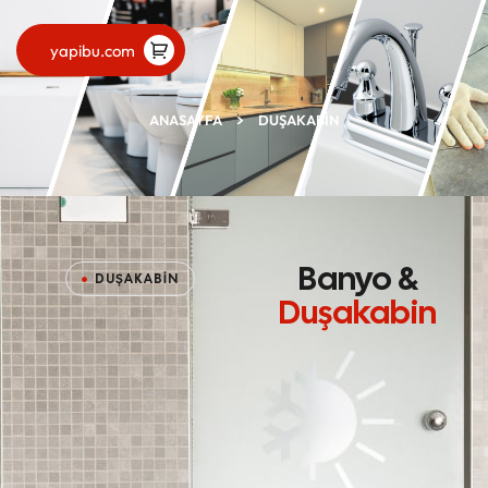
yapibu.com
ANASAYFA
DUŞAKABIN
Banyo &
DUŞAKABİN
Duşakabin