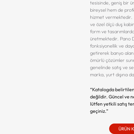
tesisinde, geniş bir 
bireysel hem de prof
hizmet vermektedir. 
ve özel ölçü duş kabinl
form ve tasarımlarda
üretmektedir. Pano D
fonksiyonellik ve dayan
getirerek banyo alan
ömürlü çözümler sunm
genelinde satış ve se
marka, yurt dışına d
“Katalogda belirtilen
değildir. Güncel ve net
lütfen yetkili satış t
geçiniz.”
ÜRÜN 