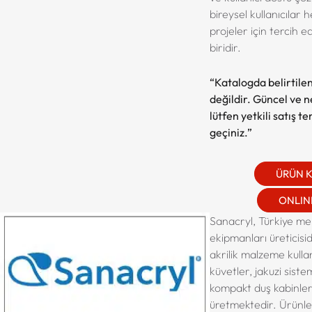
bireysel kullanıcılar
projeler için tercih 
biridir.
“Katalogda belirtilen
değildir. Güncel ve net
lütfen yetkili satış t
geçiniz.”
ÜRÜN 
ONLINE
Sanacryl, Türkiye mer
ekipmanları üreticisid
akrilik malzeme kulla
küvetler, jakuzi siste
kompakt duş kabinleri
üretmektedir. Ürünl