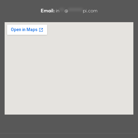
Email:
in
**
@
******
pi.com