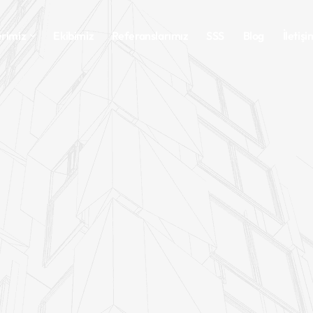
rimiz
Ekibimiz
Referanslarımız
SSS
Blog
İletişi