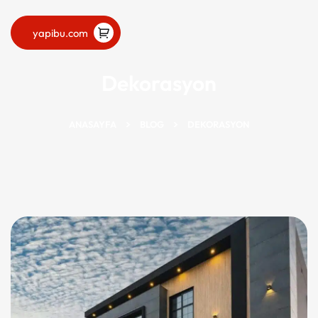
yapibu.com
Dekorasyon
ANASAYFA
BLOG
DEKORASYON