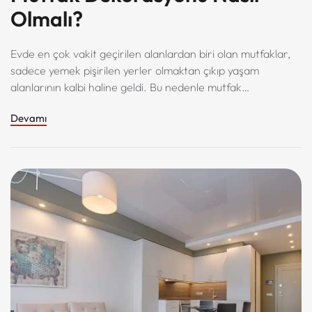
Olmalı?
Evde en çok vakit geçirilen alanlardan biri olan mutfaklar,
sadece yemek pişirilen yerler olmaktan çıkıp yaşam
alanlarının kalbi haline geldi. Bu nedenle mutfak
dekorasyonu, hem kullanışlılık hem de estetik açıdan
Devamı
dikkatle ele alınmalı.