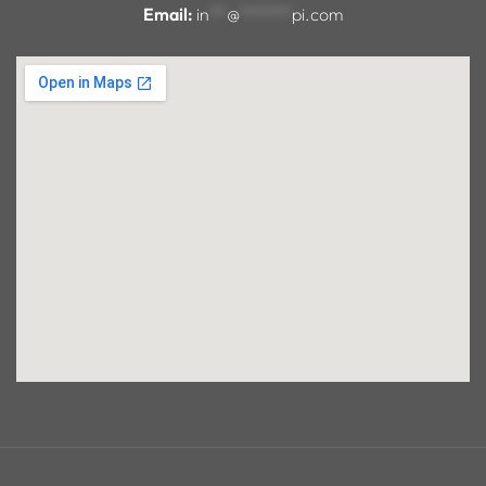
Email:
in
**
@
******
pi.com