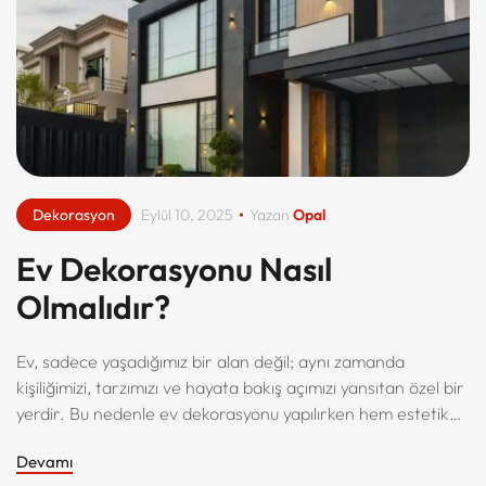
Dekorasyon
Eylül 10, 2025
Yazan
Opal
Ev Dekorasyonu Nasıl
Olmalıdır?
Ev, sadece yaşadığımız bir alan değil; aynı zamanda
kişiliğimizi, tarzımızı ve hayata bakış açımızı yansıtan özel bir
yerdir. Bu nedenle ev dekorasyonu yapılırken hem estetik
hem de işlevsel unsurlar bir arada düşünülmelidir.
Devamı