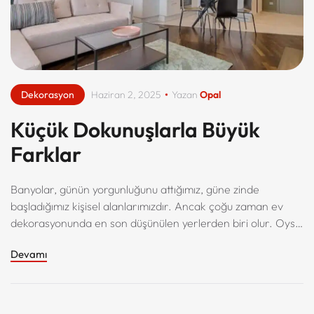
Dekorasyon
Haziran 2, 2025
Yazan
Opal
Küçük Dokunuşlarla Büyük
Farklar
Banyolar, günün yorgunluğunu attığımız, güne zinde
başladığımız kişisel alanlarımızdır. Ancak çoğu zaman ev
dekorasyonunda en son düşünülen yerlerden biri olur. Oysa
ki doğru banyo dekorasyonu ile hem estetik hem de işlevsel
Devamı
alanlar yaratmak mümkündür.