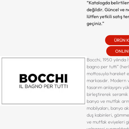
“Katalogda belirtilen
değildir. Güncel ve net
lütfen yetkili satış t
geçiniz.”
ÜRÜN 
ONLINE
Bocchi, 1950 yılında İ
bagno per tutti” (her
mottosuyla hareket e
markasıdır. Modern v
tasarım anlayışını yü
birleştirerek seramik 
banyo ve mutfak arm
mobilyaları, banyo ak
duş kabinleri, gömme
ve mutfak eviyeleri gi
yelpazesi sunmaktadı