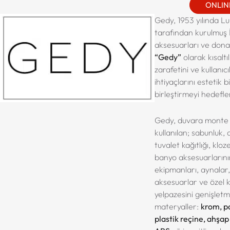
ONLINE
Gedy, 1953 yılında Lu
tarafından kurulmuş 
aksesuarları ve donan
“Gedy”
olarak kısaltıl
zarafetini ve kullanıc
ihtiyaçlarını estetik b
birleştirmeyi hedefl
Gedy, duvara monte 
kullanılan; sabunluk, d
tuvalet kağıtlığı, kloze
banyo aksesuarlarını
ekipmanları, aynalar,
aksesuarlar ve özel k
yelpazesini genişletmi
materyaller:
krom, p
plastik reçine, ahşa