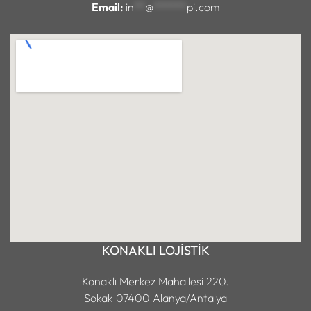
Email:
in
**
@
******
pi.com
KONAKLI LOJİSTİK
Konaklı Merkez Mahallesi 220.
Sokak 07400 Alanya/Antalya