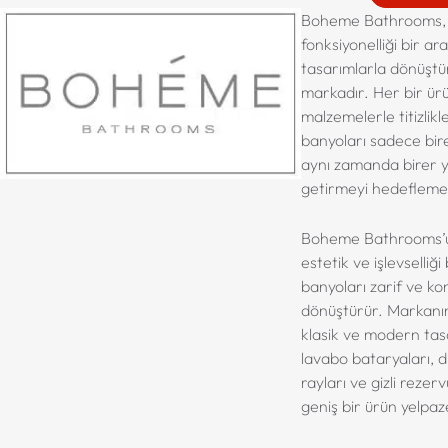
Boheme Bathrooms, b
fonksiyonelliği bir ar
tasarımlarla dönüşt
markadır. Her bir ürü
malzemelerle titizlikle
banyoları sadece bire
aynı zamanda birer y
getirmeyi hedefleme
Boheme Bathrooms’un
estetik ve işlevselliğ
banyoları zarif ve ko
dönüştürür. Markanı
klasik ve modern ta
lavabo bataryaları, d
rayları ve gizli rezerv
geniş bir ürün yelpaz