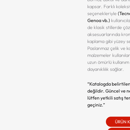
kapsar. Farklı koleksi
seçenekleriyle
(Tecno
Genoa vb.)
kullanıc
de klasik stillerde ç
aksesuarlarında krom
kaplama gibi yüzey s
Paslanmaz çelik ve ka
malzemeler kullanılar
uzun ömürlü kullanım 
dayanıklılık sağlar.
“Katalogda belirtilen
değildir. Güncel ve net
lütfen yetkili satış t
geçiniz.”
ÜRÜN 