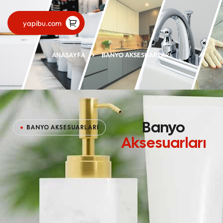
yapibu.com
ANASAYFA
BANYO AKSESUARLARI
Banyo
BANYO AKSESUARLARI
Aksesuarları