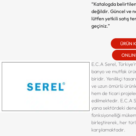
“Katalogda belirtilen
değildir. Güncel ve net
lütfen yetkili satış t
geçiniz.”
ÜRÜN 
ONLINE
E.C.A Serel, Türkiye’n
banyo ve mutfak ürü
biridir. Yenilikçi tasar
ve uzun ömürlü ürünle
hem de ticari projele
edilmektedir. E.C.A S
yana sektördeki dene
fonksiyonelliği mükem
birleştirerek, her tür
karşılamaktadır.