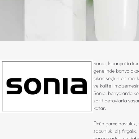
Sonia, İspanya’da ku
genelinde banyo akse
çıkan seçkin bir mark
ve kaliteli malzemesi
Sonia, banyolarda ko
zarif detaylarla yaş
katar.
Ürün gamı; havluluk, t
sabunluk, diş fırçalık, 
bornoz askısı ve dah