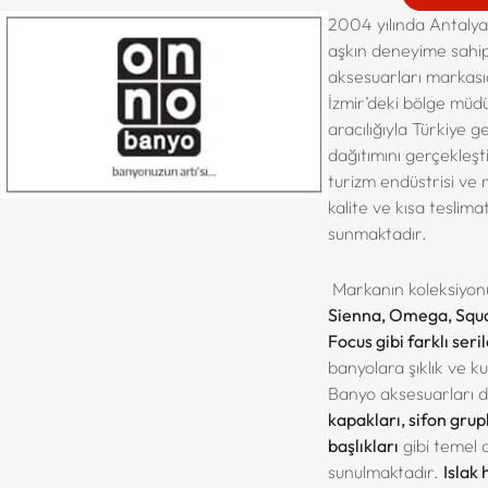
2004 yılında Antalya’
aşkın deneyime sahip
aksesuarları markası
İzmir’deki bölge müdü
aracılığıyla Türkiye g
dağıtımını gerçekleşti
turizm endüstrisi ve
kalite ve kısa teslima
sunmaktadır.
Markanın koleksiyo
Sienna, Omega, Squa
Focus gibi farklı seril
banyolara şıklık ve ku
Banyo aksesuarları d
kapakları, sifon grupl
başlıkları
gibi temel 
sunulmaktadır.
Islak