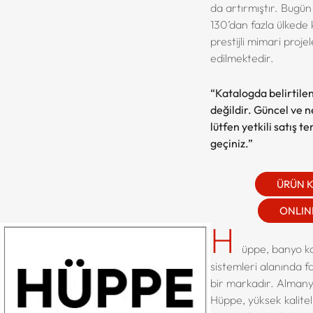
da artırmıştır. Bugü
130’dan fazla ülkede 
prestijli mimari proje
edilmektedir.
“Katalogda belirtilen
değildir. Güncel ve net
lütfen yetkili satış t
geçiniz.”
ÜRÜN 
ONLINE
H
üppe, banyo ka
sistemleri alanında f
bir markadır. Almany
Hüppe, yüksek kaliteli