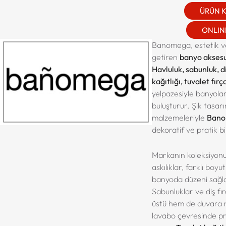
ÜRÜN 
ONLINE
Banomega, estetik ve 
getiren
banyo aksesu
Havluluk, sabunluk, di
kağıtlığı, tuvalet fırç
yelpazesiyle banyolar
buluşturur. Şık tasarım
malzemeleriyle
Ban
dekoratif ve pratik bi
Markanın koleksiyonu
askılıklar, farklı boyu
banyoda düzeni sağla
Sabunluklar ve diş fı
üstü hem de duvara 
lavabo çevresinde pra