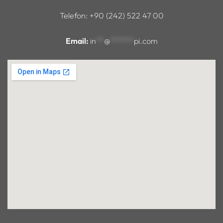
Telefon: +90 (242) 522 47 00
Email:
in
**
@
******
pi.com