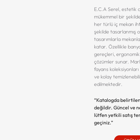
E.C.A Serel, estetik a
mükemmel bir şekilde b
her türlü iç mekan ih
şekilde tasarlanmış 
tasarımlarla mekanla
katar. Özellikle bany
gereçleri, ergonomik
çözümler sunar. Ma
fayans koleksiyonları is
ve kolay temizlenebilir
edilmektedir.
“Katalogda belirtilen
değildir. Güncel ve net
lütfen yetkili satış t
geçiniz.”