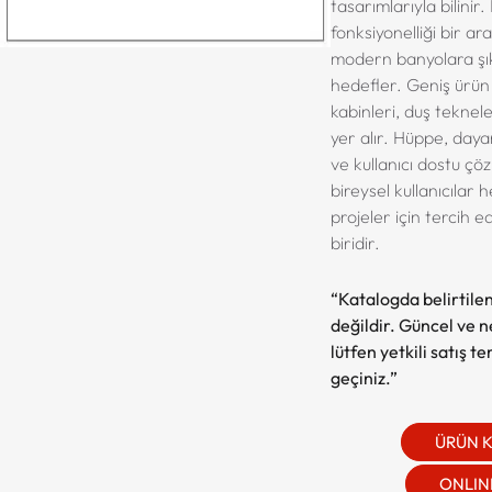
tasarımlarıyla bilinir
fonksiyonelliği bir ar
modern banyolara şık
hedefler. Geniş ürün
kabinleri, duş tekneler
yer alır. Hüppe, daya
ve kullanıcı dostu çö
bireysel kullanıcılar
projeler için tercih 
biridir.
“Katalogda belirtilen
değildir. Güncel ve net
lütfen yetkili satış t
geçiniz.”
ÜRÜN 
ONLINE