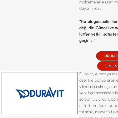
malzemelerle üretilm
dayanıklıdır.
“Katalogda belirtilen
değildir. Güncel ve net
lütfen yetkili satış t
geçiniz.”
ÜRÜN 
ONLINE
Duravit, Almanya men
özellikle banyo ürünler
yılında kurulmuş olan ş
yenilikçi tasarımları 
sahiptir. Duravit, ba
estetik ve fonksiyone
tutarak, modern tekno
tasarımları birleştiri