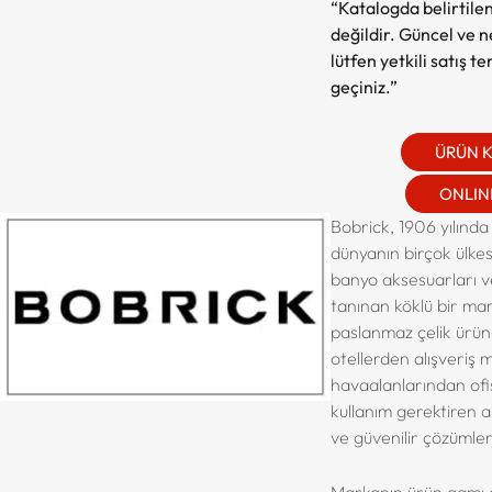
“Katalogda belirtilen
değildir. Güncel ve net
lütfen yetkili satış t
geçiniz.”
ÜRÜN 
ONLINE
Bobrick, 1906 yılınd
dünyanın birçok ülkesi
banyo aksesuarları v
tanınan köklü bir mar
paslanmaz çelik ürünl
otellerden alışveriş 
havaalanlarından ofi
kullanım gerektiren 
ve güvenilir çözümler
Markanın ürün gamı o