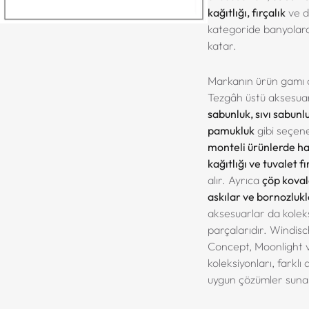
kağıtlığı, fırçalık
ve d
kategoride banyolara 
katar.
Markanın ürün gamı o
Tezgâh üstü aksesua
sabunluk, sıvı sabunlu
pamukluk
gibi seçen
monteli ürünlerde hav
kağıtlığı ve tuvalet fı
alır. Ayrıca
çöp kovala
askılar ve bornozlukl
aksesuarlar da kolek
parçalarıdır. Windisch
Concept, Moonlight v
koleksiyonları, farklı
uygun çözümler suna