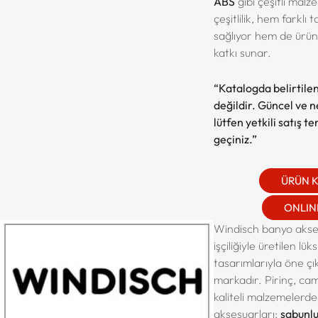
ABS
gibi çeşitli malz
çeşitlilik, hem farklı
sağlıyor hem de ürünl
katkı sunar.
“Katalogda belirtilen
değildir. Güncel ve net
lütfen yetkili satış t
geçiniz.”
ÜRÜN 
ONLINE
Windisch banyo akses
işçiliğiyle üretilen lük
tasarımlarıyla öne çı
markadır. Pirinç, cam
kaliteli malzemelerde
aksesuarları;
sabunlu