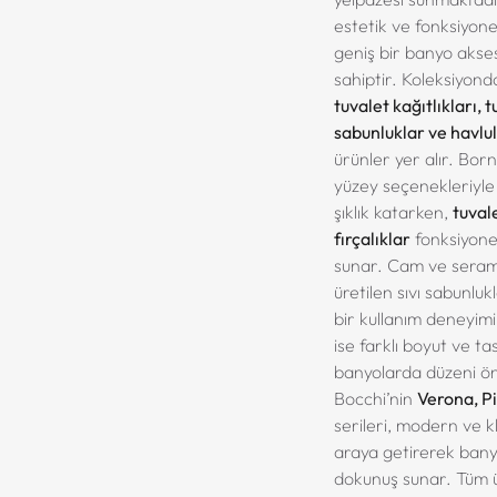
estetik ve fonksiyonel
geniş bir banyo akse
sahiptir. Koleksiyon
tuvalet kağıtlıkları, tu
sabunluklar ve havlu
ürünler yer alır. Borno
yüzey seçenekleriyle
şıklık katarken,
tuvale
fırçalıklar
fonksiyonel
sunar. Cam ve sera
üretilen sıvı sabunluk
bir kullanım deneyimi
ise farklı boyut ve ta
banyolarda düzeni ön 
Bocchi’nin
Verona, P
serileri, modern ve kl
araya getirerek banyo
dokunuş sunar. Tüm ür