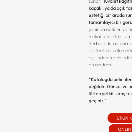
sunar.
Tuvalet kağıtlı
kapaklı ya da açık ta
estetiği bir arada s
tamamlayıcı bir gör
yanında aplikler ve d
mekâna farklı bir atm
Serbest duran bornoz 
ise özellikle kullanım 
açısından tercih edil
arasındadır.
“Katalogda belirtilen
değildir. Güncel ve net
lütfen yetkili satış t
geçiniz.”
ÜRÜN 
ONLINE