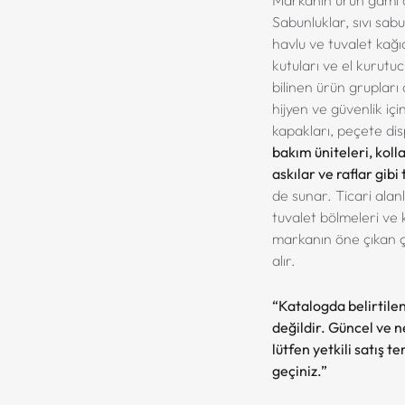
Sabunluklar, sıvı sabu
havlu ve tuvalet kağıd
kutuları ve el kurutu
bilinen ürün grupları
hijyen ve güvenlik iç
kapakları, peçete di
bakım üniteleri, koll
askılar ve raflar gib
de sunar. Ticari alanl
tuvalet bölmeleri ve 
markanın öne çıkan ç
alır.
“Katalogda belirtilen
değildir. Güncel ve net
lütfen yetkili satış t
geçiniz.”