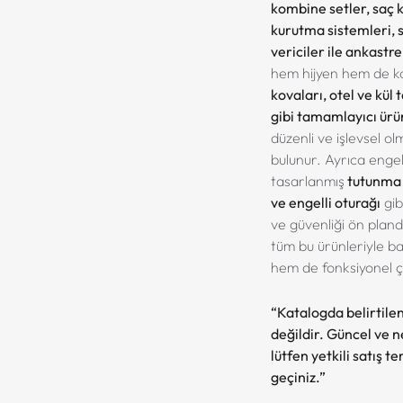
kombine setler, saç 
kurutma sistemleri, 
vericiler ile ankastr
hem hijyen hem de k
kovaları, otel ve kül 
gibi tamamlayıcı ürü
düzenli ve işlevsel o
bulunur. Ayrıca engelli
tasarlanmış
tutunma b
ve engelli oturağı
gibi
ve güvenliği ön plan
tüm bu ürünleriyle b
hem de fonksiyonel 
“Katalogda belirtilen
değildir. Güncel ve net
lütfen yetkili satış t
geçiniz.”