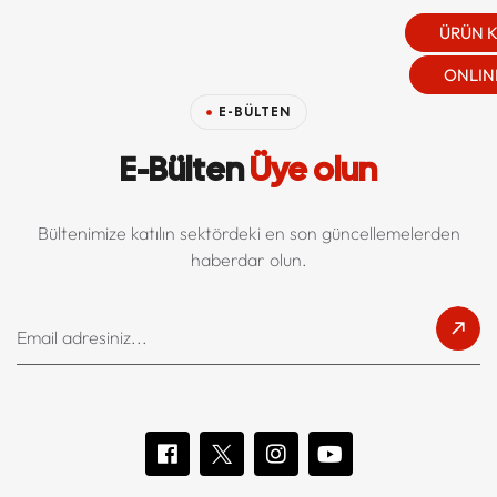
ÜRÜN 
ONLINE
E-BÜLTEN
E-Bülten
Üye olun
Bültenimize katılın sektördeki en son güncellemelerden
haberdar olun.